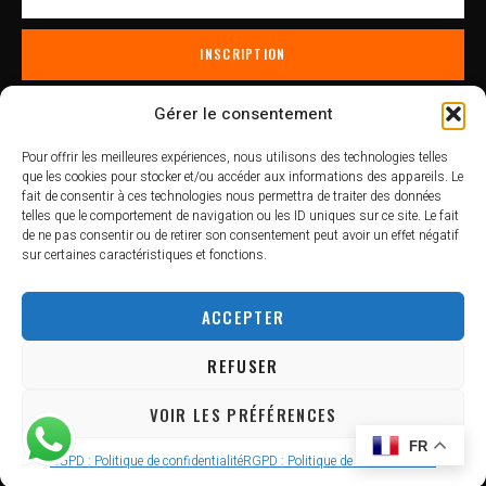
INSCRIPTION
Gérer le consentement
Paiement :
Pour offrir les meilleures expériences, nous utilisons des technologies telles
que les cookies pour stocker et/ou accéder aux informations des appareils. Le
fait de consentir à ces technologies nous permettra de traiter des données
telles que le comportement de navigation ou les ID uniques sur ce site. Le fait
de ne pas consentir ou de retirer son consentement peut avoir un effet négatif
sur certaines caractéristiques et fonctions.
Site web réalisé avec ❤️ par VIZION.RE
Ce site a été financé par l’Union Européenne dans le cadre du
ACCEPTER
programme FEDER-FSE+ Réunion dont l’Autorité de gestion est la
Région Réunion. L’Europe s’engage à La Réunion avec le fonds
FEDER.
REFUSER
VOIR LES PRÉFÉRENCES
© Tous droits réservés Rando Volcan
FR
RGPD : Politique de confidentialité
RGPD : Politique de confidentialité