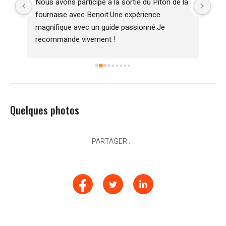
Nous avons participé a la sortie du Piton de la 
Abs
fournaise avec Benoit.Une expérience 
mat
magnifique avec un guide passionné.Je 
qu'
nt 
recommande vivement !
exp
! 
trè
not
 
ave
Quelques photos
PARTAGER :