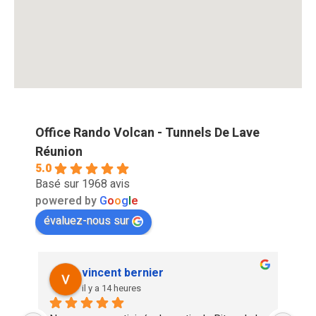
Office Rando Volcan - Tunnels De Lave
Réunion
5.0
Basé sur 1968 avis
powered by
G
o
o
g
l
e
évaluez-nous sur
vincent bernier
il y a 14 heures