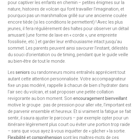
pour captiver les enfants en chemin – petites énigmes sur la
nature, histoires de volcan qui font travailler l’imagination, et
pourquoi pas un marshmallow grillé sur une ancienne coulée
encore tiède (si les conditions le permettent) ! Avec les plus
jeunes, il fera régulièrement des haltes pour observer un détail
amusant (une forme de lave en « corde », une empreinte
fossilisée, etc.) et garder leur enthousiasme intact jusqu’au
sommet. Les parents peuvent ainsi savourer l’instant, délestés
du souci d’orientation ou de timing, pendant que le guide veille
au bien-être de tout le monde.
Les
seniors
ou randonneurs moins entraînés apprécient tout
autant cette attention personnalisée. Votre accompagnateur
fixe un pas modéré, rappelle à chacun de bien s’hydrater dans
l’air sec du volcan, et sait proposer une petite collation
revigorante au bon moment. Son
encouragement bienveillant
motive le groupe : pas de pression pour aller vite, l’important est
de parvenir ensemble et heureux. Et si vraiment la fatigue se fait
sentir, il saura ajuster le parcours – par exemple opter pour un
itinéraire légèrement plus court ou éviter une portion trop raide
– sans que vous ayez à vous inquiéter de « gâcher » la sortie.
Flexibilité et compréhension
sont les maîtres-mots de ces