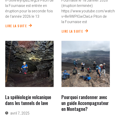
v=S6WWyhpBZWgLe Piton de
Fournaise le 18 Janvier 2026
la Fournaise est entrée en
(éruption terminée)
éruption pour la seconde fois
https://www.youtube.com/watch
de l'année 2026 le 13
v=8e9WPlGwClwLe Piton de
la Fournaise est
LIRE LA SUITE
LIRE LA SUITE
La spéléologie volcanique
Pourquoi randonner avec
dans les tunnels de lave
un guide Accompagnateur
en Montagne?
avril 7, 2025