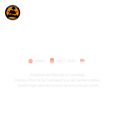
POURQUOI RANDONNER AVEC UN GUIDE
ACCOMPAGNATEUR EN MONTAGNE?
admin
avril 7, 2025
Eruptions du Piton de la Fournaise
,
Randos Piton de la Fournaise hors des sentiers battus
,
Spéléologie dans les tunnels de lave
,
Volcans actifs