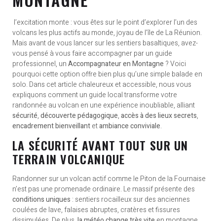
l’excitation monte : vous êtes sur le point d’explorer l’un des
volcans les plus actifs au monde, joyau de l’île de La Réunion.
Mais avant de vous lancer sur les sentiers basaltiques, avez-
vous pensé à vous faire accompagner par un guide
professionnel, un
Accompagnateur en Montagne
? Voici
pourquoi cette option offre bien plus qu’une simple balade en
solo. Dans cet article chaleureux et accessible, nous vous
expliquons comment un guide local transforme votre
randonnée au volcan en une expérience inoubliable, alliant
sécurité
,
découverte pédagogique
,
accès à des lieux secrets
,
encadrement bienveillant
et
ambiance conviviale
.
LA SÉCURITÉ AVANT TOUT SUR UN
TERRAIN VOLCANIQUE
Randonner sur un volcan actif comme le Piton de la Fournaise
n’est pas une promenade ordinaire. Le massif présente des
conditions uniques
: sentiers rocailleux sur des anciennes
coulées de lave, falaises abruptes, cratères et fissures
dissimulées. De plus,
la météo change très vite
en montagne