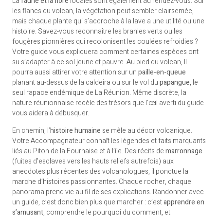
La
faune et la flore
locales sont également au rendez-vous. Sur
les flancs du volcan, la végétation peut sembler clairsemée,
mais chaque plante qui s’accroche à la lave a une utilité ou une
histoire. Savez-vous reconnaître les branles verts ou les
fougères pionnières qui recolonisent les coulées refroidies ?
Votre guide vous expliquera comment certaines espèces ont
su s’adapter à ce sol jeune et pauvre. Au pied du volcan, Il
pourra aussi attirer votre attention sur un
paille-en-queue
planant au-dessus de la caldeira ou sur le vol du
papangue
, le
seul rapace endémique de La Réunion. Même discrète, la
nature réunionnaise recèle des trésors que l’œil averti du guide
vous aidera à débusquer.
En chemin, l’
histoire humaine
se mêle au décor volcanique.
Votre Accompagnateur connaît les légendes et faits marquants
liés au Piton de la Fournaise et à l’île. Des récits de
marronnage
(fuites d’esclaves vers les hauts reliefs autrefois) aux
anecdotes plus récentes des volcanologues, il ponctue la
marche d’histoires passionnantes. Chaque rocher, chaque
panorama prend vie au fil de ses explications. Randonner avec
un guide, c’est donc bien plus que marcher : c’est
apprendre en
s’amusant
, comprendre le pourquoi du comment, et