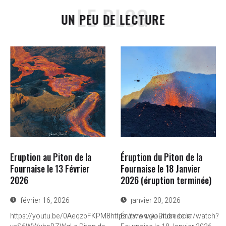
LE BLOG
UN PEU DE LECTURE
Eruption au Piton de la
Éruption du Piton de la
Fournaise le 13 Février
Fournaise le 18 Janvier
2026
2026 (éruption terminée)
février 16, 2026
janvier 20, 2026
https://youtu.be/0AeqzbFKPM8https://www.youtube.com/watch?
Éruption du Piton de la