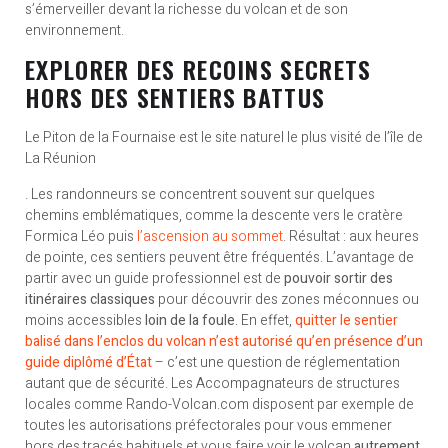
s’émerveiller devant la richesse du volcan et de son
environnement.
EXPLORER DES RECOINS SECRETS
HORS DES SENTIERS BATTUS
Le Piton de la Fournaise est le site naturel le plus visité de l’île de
La Réunion​
. Les randonneurs se concentrent souvent sur quelques
chemins emblématiques, comme la descente vers le cratère
Formica Léo puis
l’ascension au sommet
. Résultat : aux heures
de pointe, ces sentiers peuvent être fréquentés. L’avantage de
partir avec un guide professionnel est de
pouvoir sortir des
itinéraires classiques
pour découvrir des zones méconnues ou
moins accessibles
loin de la foule
. En effet,
quitter le sentier
balisé dans l’enclos du volcan n’est autorisé qu’en présence d’un
guide diplômé d’État
– c’est une question de réglementation
autant que de sécurité. Les Accompagnateurs de structures
locales comme Rando-Volcan.com disposent par exemple de
toutes les autorisations préfectorales pour vous emmener
hors des tracés habituels et vous faire voir le volcan
autrement
,