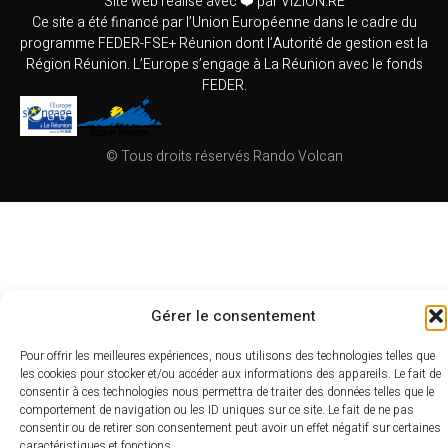
Site web réalisé avec ❤️ par VIZION.RE
Ce site a été financé par l’Union Européenne dans le cadre du
programme FEDER-FSE+ Réunion dont l’Autorité de gestion est la
Région Réunion. L’Europe s’engage à La Réunion avec le fonds
FEDER.
© Tous droits réservés Rando Volcan
Gérer le consentement
Pour offrir les meilleures expériences, nous utilisons des technologies telles que
les cookies pour stocker et/ou accéder aux informations des appareils. Le fait de
consentir à ces technologies nous permettra de traiter des données telles que le
comportement de navigation ou les ID uniques sur ce site. Le fait de ne pas
consentir ou de retirer son consentement peut avoir un effet négatif sur certaines
caractéristiques et fonctions.