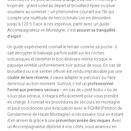
tropicale : grand soleil au départ et brouillard épais ou pluie
soudaine au sommet – un phénomène courant sur l’île qui
compte une multitude de microclimats (on en dénombre
jusqu’à 120 !). Face à ces imprévus, partir avec un guide
Accompagnateur en Montagne, c’est
assurer sa tranquillité
d’esprit
.
Un guide expérimenté connaît le terrain comme sa poche : il
sait décrypter le balisage parfois subtil sur les roches
volcaniques et identifier le bon itinéraire même lorsque le
paysage semble uniformément noir autour de vous. En cas de
brouillard ou si le sentier officiel est rendu impraticable par une
coulée de lave récente
, il saura adapter le parcours ou faire
demi-tour au bon moment. Surtout, c’est un
professionnel
formé aux premiers secours
– en cas de « petit bobo » ou de
souci plus sérieux, il réagira efficacement pour vous prendre
en charge. Il connaît les procédures de secours en montagne
et peut coordonner une évacuation avec le PGHM (Peloton de
Gendarmerie de Haute Montagne) si nécessaire, tout en évitant
d’en arriver là grâce à une
prévention avisée des risques
. Avec
un Accompagnateur diplômé à vos côtés, vous avancez en