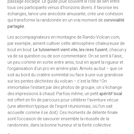
passage escarpé. Le guide joue souvent le rôle de lien entre
tous ces participants venus d’horizons divers. Il favorise les
échanges, lance une anecdote amusante, crée une cohésion
qui transforme la randonnée en un vrai moment de
convivialité
partagée
.
Les accompagnateurs en montagne de Rando-Volcan.com,
par exemple, aiment cultiver cette atmosphère chaleureuse de
bout en bout.
Le tutoiement vient vite, les rires fusent
, chacun y
va de sa question ou de son commentaire. On se sent à l’aise,
un peu comme en sortie entre amis, tout en ayant la rigueur et
l’organisation d’un pro en arrière-plan. Arrivés au but – que ce
soit au bord du cratère sommital ou face à une vue grandiose
sur les pentes déchirées du volcan – c’est la fête ! On
immortalise l’instant par des photos de groupe, on s’échange
des impressions à chaud. Parfois même, un petit
apéritif local
est offert en fin de parcours pour célébrer l’aventure vécue
(une attention typique de l’esprit réunionnais, où l’on sait
accueillir comme il se doit). Ces moments de détente finale
sont l’occasion de savourer ensemble la réussite de la
randonnée, dans la bonne humeur et la fierté collective.