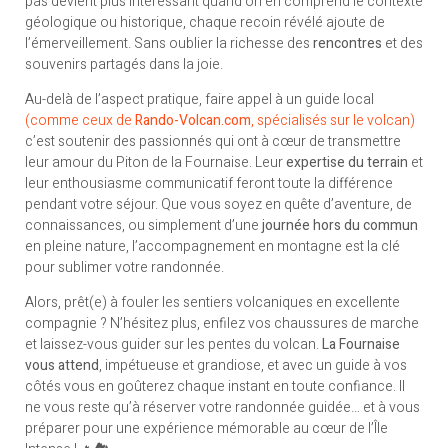
pas devient plus intéressant quand on en comprend le contexte
géologique ou historique, chaque recoin révélé ajoute de
l’émerveillement. Sans oublier la richesse des
rencontres
et des
souvenirs partagés dans la joie.
Au-delà de l’aspect pratique, faire appel à un guide local
(comme ceux de
Rando-Volcan.com
, spécialisés sur le volcan)
c’est soutenir des passionnés qui ont à cœur de transmettre
leur amour du Piton de la Fournaise. Leur
expertise du terrain
et
leur enthousiasme communicatif feront toute la différence
pendant votre séjour. Que vous soyez en quête d’aventure, de
connaissances, ou simplement d’une
journée hors du commun
en pleine nature, l’accompagnement en montagne est la clé
pour sublimer votre randonnée.
Alors, prêt(e) à fouler les sentiers volcaniques en excellente
compagnie ? N’hésitez plus, enfilez vos chaussures de marche
et laissez-vous guider sur les pentes du volcan.
La Fournaise
vous attend
, impétueuse et grandiose, et avec un guide à vos
côtés vous en goûterez chaque instant en toute confiance. Il
ne vous reste qu’à réserver votre randonnée guidée… et à vous
préparer pour une expérience mémorable au cœur de l’Île