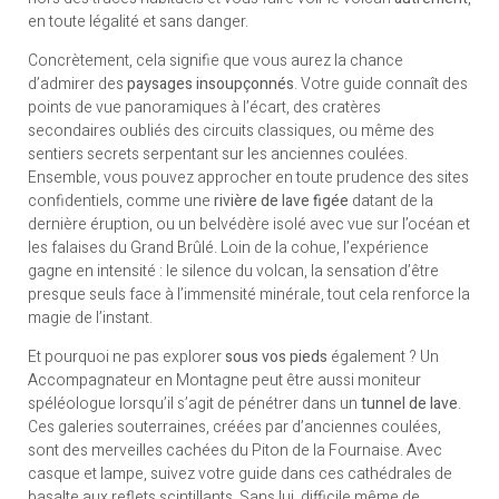
en toute légalité et sans danger​.
Concrètement, cela signifie que vous aurez la chance
d’admirer des
paysages insoupçonnés
. Votre guide connaît des
points de vue panoramiques à l’écart, des cratères
secondaires oubliés des circuits classiques, ou même des
sentiers secrets serpentant sur les anciennes coulées.
Ensemble, vous pouvez approcher en toute prudence des sites
confidentiels, comme une
rivière de lave figée
datant de la
dernière éruption, ou un belvédère isolé avec vue sur l’océan et
les falaises du Grand Brûlé. Loin de la cohue, l’expérience
gagne en intensité : le silence du volcan, la sensation d’être
presque seuls face à l’immensité minérale, tout cela renforce la
magie de l’instant.
Et pourquoi ne pas explorer
sous vos pieds
également ? Un
Accompagnateur en Montagne peut être aussi moniteur
spéléologue lorsqu’il s’agit de pénétrer dans un
tunnel de lave
.
Ces galeries souterraines, créées par d’anciennes coulées,
sont des merveilles cachées du Piton de la Fournaise. Avec
casque et lampe, suivez votre guide dans ces cathédrales de
basalte aux reflets scintillants. Sans lui, difficile même de