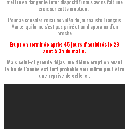
mettre en danger le futur dispositif) nous avons fait une
croix sur cette éruption…
Pour se consoler voici une vidéo du journaliste François
Martel qui lui ne s’est pas privé et un diaporama d’un
proche
Eruption terminée après 45 jours d’activités le 28
aout à 3h du matin.
Mais celui-ci gronde déjas une 4iéme éruption avant
la fin de l’année est fort probable voir même peut être
une reprise de celle-ci.